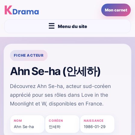
Mon carnet
Menu du site
FICHE ACTEUR
Ahn Se-ha (안세하)
Découvrez Ahn Se-ha, acteur sud-coréen
apprécié pour ses rôles dans Love in the
Moonlight et W, disponibles en France.
NOM
CORÉEN
NAISSANCE
Ahn Se-ha
안세하
1986-01-29