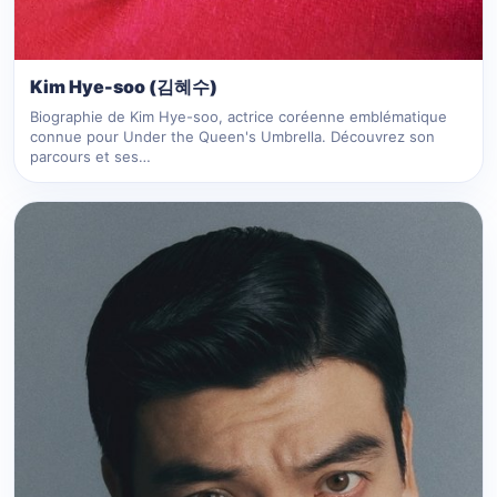
Kim Hye-soo (김혜수)
Biographie de Kim Hye-soo, actrice coréenne emblématique
connue pour Under the Queen's Umbrella. Découvrez son
parcours et ses…