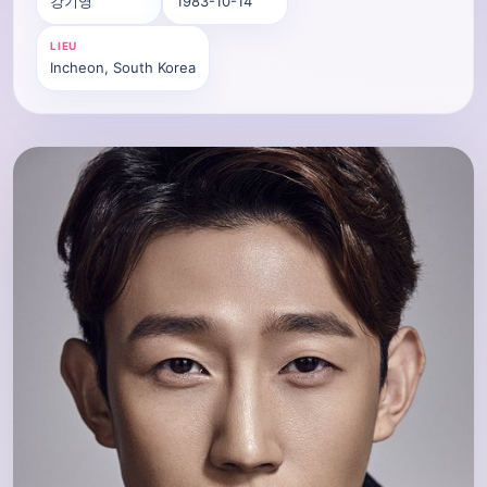
강기영
1983-10-14
LIEU
Incheon, South Korea