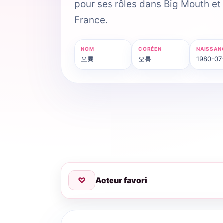
pour ses rôles dans Big Mouth et
France.
NOM
CORÉEN
NAISSAN
오륭
오륭
1980-07
♡
Acteur favori