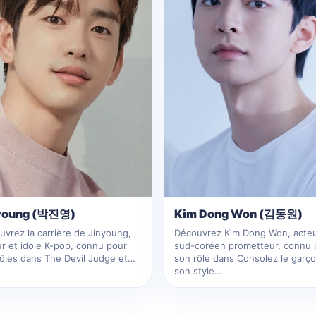
young (박진영)
Kim Dong Won (김동원)
uvrez la carrière de Jinyoung,
Découvrez Kim Dong Won, acte
ur et idole K-pop, connu pour
sud-coréen prometteur, connu 
rôles dans The Devil Judge et…
son rôle dans Consolez le garço
son style…