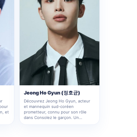
Jeong Ho Gyun (정호균)
Découvrez Jeong Ho Gyun, acteur
ur
et mannequin sud-coréen
pour
prometteur, connu pour son rôle
n, et
dans Consolez le garçon. Un…