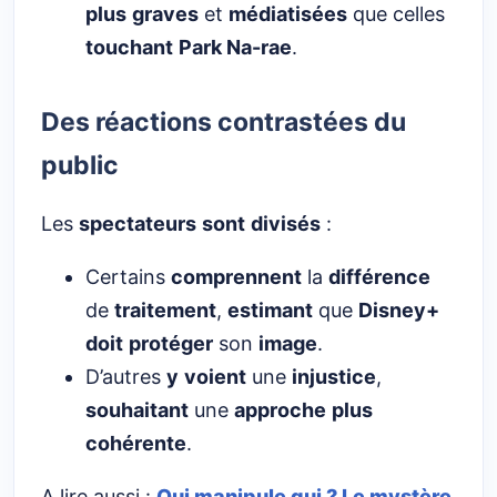
plus
graves
et
médiatisées
que celles
touchant
Park Na-rae
.
Des réactions contrastées du
public
Les
spectateurs
sont
divisés
:
Certains
comprennent
la
différence
de
traitement
,
estimant
que
Disney+
doit
protéger
son
image
.
D’autres
y
voient
une
injustice
,
souhaitant
une
approche
plus
cohérente
.
A lire aussi :
Qui manipule qui ? Le mystère