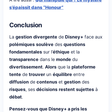
s’épaissit dans “Honour”
Conclusion
La
gestion
divergente
de
Disney+
face aux
polémiques
soulève
des
questions
fondamentales
sur l’
éthique
et la
transparence
dans le
monde
du
divertissement
.
Alors
que la
plateforme
tente
de
trouver
un
équilibre
entre
diffusion
de
contenus
et
gestion
des
risques
, ses
décisions
restent
sujettes
à
débat
.
Pensez-vous que Disney+ a pris les