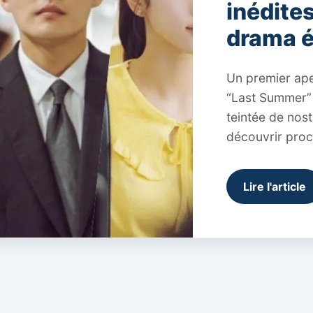
inédite
drama 
Un premier ape
“Last Summer”
teintée de nos
découvrir proc
Lire l'article